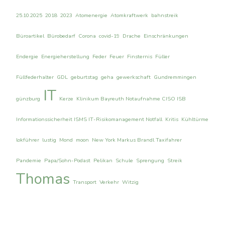
25.10.2025
2018
2023
Atomenergie
Atomkraftwerk
bahnstreik
Büroartikel
Bürobedarf
Corona
covid-19
Drache
Einschränkungen
Endergie
Energieherstellung
Feder
Feuer
Finsternis
Füller
Füllfederhalter
GDL
geburtstag
geha
gewerkschaft
Gundremmingen
IT
günzburg
Kerze
Klinikum Bayreuth Notaufnahme CISO ISB
Informationssicherheit ISMS IT-Risikomanagement Notfall
Kritis
Kühltürme
lokführer
lustig
Mond
moon
New York Markus Brandl Taxifahrer
Pandemie
Papa/Sohn-Podast
Pelikan
Schule
Sprengung
Streik
Thomas
Transport
Verkehr
Witzig