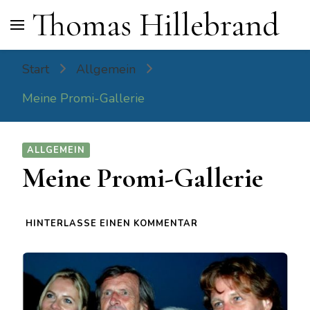
Thomas Hillebrand
Start
Allgemein
Meine Promi-Gallerie
ALLGEMEIN
Meine Promi-Gallerie
ZU
HINTERLASSE EINEN KOMMENTAR
MEINE
PROMI-
GALLERIE