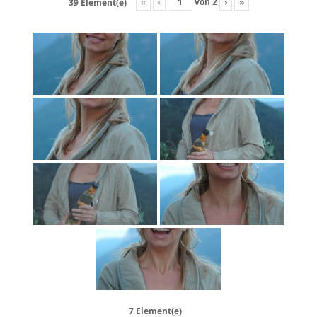
«
‹
von
2
›
»
39 Element(e)
7 Element(e)