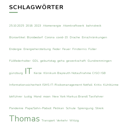
SCHLAGWÖRTER
25.10.2025
2018
2023
Atomenergie
Atomkraftwerk
bahnstreik
Büroartikel
Bürobedarf
Corona
covid-19
Drache
Einschränkungen
Endergie
Energieherstellung
Feder
Feuer
Finsternis
Füller
Füllfederhalter
GDL
geburtstag
geha
gewerkschaft
Gundremmingen
IT
günzburg
Kerze
Klinikum Bayreuth Notaufnahme CISO ISB
Informationssicherheit ISMS IT-Risikomanagement Notfall
Kritis
Kühltürme
lokführer
lustig
Mond
moon
New York Markus Brandl Taxifahrer
Pandemie
Papa/Sohn-Podast
Pelikan
Schule
Sprengung
Streik
Thomas
Transport
Verkehr
Witzig