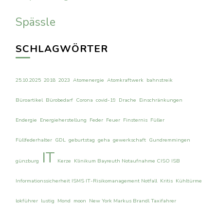
Spässle
SCHLAGWÖRTER
25.10.2025
2018
2023
Atomenergie
Atomkraftwerk
bahnstreik
Büroartikel
Bürobedarf
Corona
covid-19
Drache
Einschränkungen
Endergie
Energieherstellung
Feder
Feuer
Finsternis
Füller
Füllfederhalter
GDL
geburtstag
geha
gewerkschaft
Gundremmingen
IT
günzburg
Kerze
Klinikum Bayreuth Notaufnahme CISO ISB
Informationssicherheit ISMS IT-Risikomanagement Notfall
Kritis
Kühltürme
lokführer
lustig
Mond
moon
New York Markus Brandl Taxifahrer