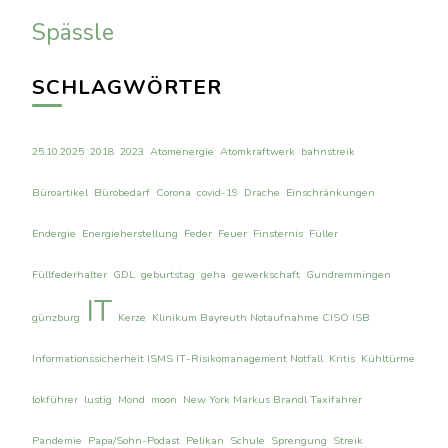
Spässle
SCHLAGWÖRTER
25.10.2025
2018
2023
Atomenergie
Atomkraftwerk
bahnstreik
Büroartikel
Bürobedarf
Corona
covid-19
Drache
Einschränkungen
Endergie
Energieherstellung
Feder
Feuer
Finsternis
Füller
Füllfederhalter
GDL
geburtstag
geha
gewerkschaft
Gundremmingen
IT
günzburg
Kerze
Klinikum Bayreuth Notaufnahme CISO ISB
Informationssicherheit ISMS IT-Risikomanagement Notfall
Kritis
Kühltürme
lokführer
lustig
Mond
moon
New York Markus Brandl Taxifahrer
Pandemie
Papa/Sohn-Podast
Pelikan
Schule
Sprengung
Streik