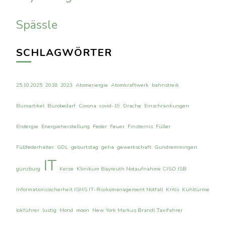
Spässle
SCHLAGWÖRTER
25.10.2025
2018
2023
Atomenergie
Atomkraftwerk
bahnstreik
Büroartikel
Bürobedarf
Corona
covid-19
Drache
Einschränkungen
Endergie
Energieherstellung
Feder
Feuer
Finsternis
Füller
Füllfederhalter
GDL
geburtstag
geha
gewerkschaft
Gundremmingen
IT
günzburg
Kerze
Klinikum Bayreuth Notaufnahme CISO ISB
Informationssicherheit ISMS IT-Risikomanagement Notfall
Kritis
Kühltürme
lokführer
lustig
Mond
moon
New York Markus Brandl Taxifahrer