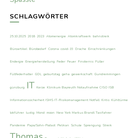
SCHLAGWÖRTER
25.10.2025
2018
2023
Atomenergie
Atomkraftwerk
bahnstreik
Büroartikel
Bürobedarf
Corona
covid-19
Drache
Einschränkungen
Endergie
Energieherstellung
Feder
Feuer
Finsternis
Füller
Füllfederhalter
GDL
geburtstag
geha
gewerkschaft
Gundremmingen
IT
günzburg
Kerze
Klinikum Bayreuth Notaufnahme CISO ISB
Informationssicherheit ISMS IT-Risikomanagement Notfall
Kritis
Kühltürme
lokführer
lustig
Mond
moon
New York Markus Brandl Taxifahrer
Pandemie
Papa/Sohn-Podast
Pelikan
Schule
Sprengung
Streik
Thomas