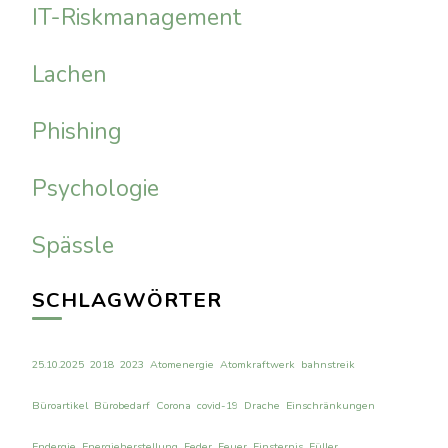
IT-Riskmanagement
Lachen
Phishing
Psychologie
Spässle
SCHLAGWÖRTER
25.10.2025
2018
2023
Atomenergie
Atomkraftwerk
bahnstreik
Büroartikel
Bürobedarf
Corona
covid-19
Drache
Einschränkungen
Endergie
Energieherstellung
Feder
Feuer
Finsternis
Füller