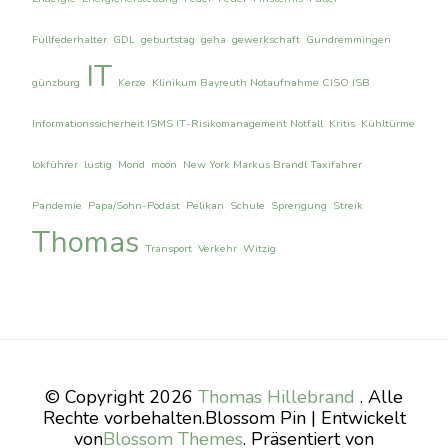
Füllfederhalter
GDL
geburtstag
geha
gewerkschaft
Gundremmingen
IT
günzburg
Kerze
Klinikum Bayreuth Notaufnahme CISO ISB
Informationssicherheit ISMS IT-Risikomanagement Notfall
Kritis
Kühltürme
lokführer
lustig
Mond
moon
New York Markus Brandl Taxifahrer
Pandemie
Papa/Sohn-Podast
Pelikan
Schule
Sprengung
Streik
Thomas
Transport
Verkehr
Witzig
© Copyright 2026
Thomas Hillebrand
. Alle
Rechte vorbehalten.
Blossom Pin | Entwickelt
von
Blossom Themes
. Präsentiert von