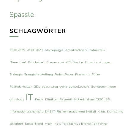
Spässle
SCHLAGWÖRTER
25.10.2025
2018
2023
Atomenergie
Atomkraftwerk
bahnstreik
Büroartikel
Bürobedarf
Corona
covid-19
Drache
Einschränkungen
Endergie
Energieherstellung
Feder
Feuer
Finsternis
Füller
Füllfederhalter
GDL
geburtstag
geha
gewerkschaft
Gundremmingen
IT
günzburg
Kerze
Klinikum Bayreuth Notaufnahme CISO ISB
Informationssicherheit ISMS IT-Risikomanagement Notfall
Kritis
Kühltürme
lokführer
lustig
Mond
moon
New York Markus Brandl Taxifahrer