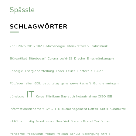
Spässle
SCHLAGWÖRTER
25.10.2025
2018
2023
Atomenergie
Atomkraftwerk
bahnstreik
Büroartikel
Bürobedarf
Corona
covid-19
Drache
Einschränkungen
Endergie
Energieherstellung
Feder
Feuer
Finsternis
Füller
Füllfederhalter
GDL
geburtstag
geha
gewerkschaft
Gundremmingen
IT
günzburg
Kerze
Klinikum Bayreuth Notaufnahme CISO ISB
Informationssicherheit ISMS IT-Risikomanagement Notfall
Kritis
Kühltürme
lokführer
lustig
Mond
moon
New York Markus Brandl Taxifahrer
Pandemie
Papa/Sohn-Podast
Pelikan
Schule
Sprengung
Streik