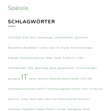
Spässle
SCHLAGWÖRTER
25.10.2025
2018
2023
Atomenergie
Atomkraftwerk
bahnstreik
Büroartikel
Bürobedarf
Corona
covid-19
Drache
Einschränkungen
Endergie
Energieherstellung
Feder
Feuer
Finsternis
Füller
Füllfederhalter
GDL
geburtstag
geha
gewerkschaft
Gundremmingen
IT
günzburg
Kerze
Klinikum Bayreuth Notaufnahme CISO ISB
Informationssicherheit ISMS IT-Risikomanagement Notfall
Kritis
Kühltürme
lokführer
lustig
Mond
moon
New York Markus Brandl Taxifahrer
Pandemie
Papa/Sohn-Podast
Pelikan
Schule
Sprengung
Streik