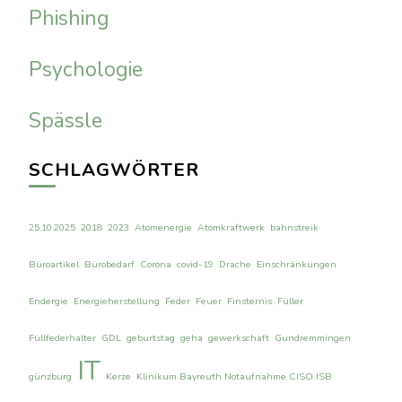
Phishing
Psychologie
Spässle
SCHLAGWÖRTER
25.10.2025
2018
2023
Atomenergie
Atomkraftwerk
bahnstreik
Büroartikel
Bürobedarf
Corona
covid-19
Drache
Einschränkungen
Endergie
Energieherstellung
Feder
Feuer
Finsternis
Füller
Füllfederhalter
GDL
geburtstag
geha
gewerkschaft
Gundremmingen
IT
günzburg
Kerze
Klinikum Bayreuth Notaufnahme CISO ISB