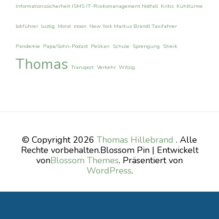
Informationssicherheit ISMS IT-Risikomanagement Notfall
Kritis
Kühltürme
lokführer
lustig
Mond
moon
New York Markus Brandl Taxifahrer
Pandemie
Papa/Sohn-Podast
Pelikan
Schule
Sprengung
Streik
Thomas
Transport
Verkehr
Witzig
© Copyright 2026
Thomas Hillebrand
. Alle
Rechte vorbehalten.
Blossom Pin | Entwickelt
von
Blossom Themes
. Präsentiert von
WordPress
.