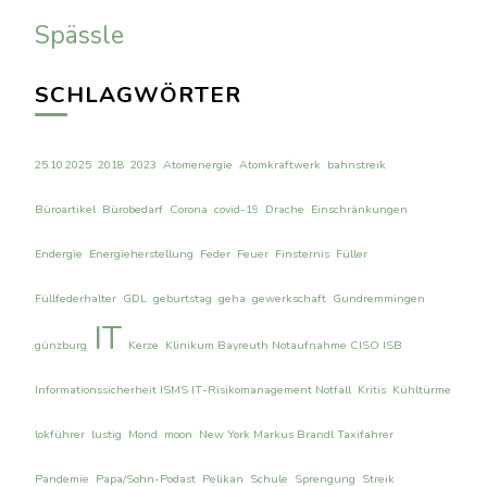
Spässle
SCHLAGWÖRTER
25.10.2025
2018
2023
Atomenergie
Atomkraftwerk
bahnstreik
Büroartikel
Bürobedarf
Corona
covid-19
Drache
Einschränkungen
Endergie
Energieherstellung
Feder
Feuer
Finsternis
Füller
Füllfederhalter
GDL
geburtstag
geha
gewerkschaft
Gundremmingen
IT
günzburg
Kerze
Klinikum Bayreuth Notaufnahme CISO ISB
Informationssicherheit ISMS IT-Risikomanagement Notfall
Kritis
Kühltürme
lokführer
lustig
Mond
moon
New York Markus Brandl Taxifahrer
Pandemie
Papa/Sohn-Podast
Pelikan
Schule
Sprengung
Streik