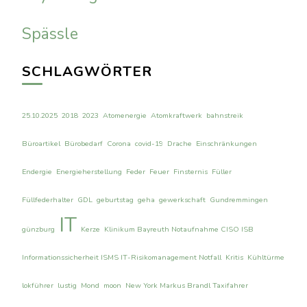
Spässle
SCHLAGWÖRTER
25.10.2025
2018
2023
Atomenergie
Atomkraftwerk
bahnstreik
Büroartikel
Bürobedarf
Corona
covid-19
Drache
Einschränkungen
Endergie
Energieherstellung
Feder
Feuer
Finsternis
Füller
Füllfederhalter
GDL
geburtstag
geha
gewerkschaft
Gundremmingen
IT
günzburg
Kerze
Klinikum Bayreuth Notaufnahme CISO ISB
Informationssicherheit ISMS IT-Risikomanagement Notfall
Kritis
Kühltürme
lokführer
lustig
Mond
moon
New York Markus Brandl Taxifahrer