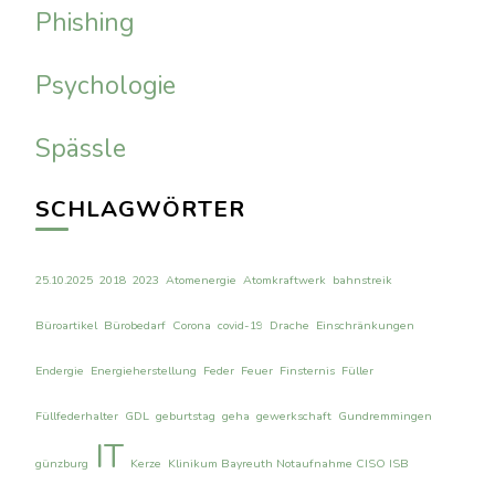
Phishing
Psychologie
Spässle
SCHLAGWÖRTER
25.10.2025
2018
2023
Atomenergie
Atomkraftwerk
bahnstreik
Büroartikel
Bürobedarf
Corona
covid-19
Drache
Einschränkungen
Endergie
Energieherstellung
Feder
Feuer
Finsternis
Füller
Füllfederhalter
GDL
geburtstag
geha
gewerkschaft
Gundremmingen
IT
günzburg
Kerze
Klinikum Bayreuth Notaufnahme CISO ISB