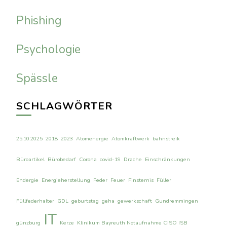
Phishing
Psychologie
Spässle
SCHLAGWÖRTER
25.10.2025
2018
2023
Atomenergie
Atomkraftwerk
bahnstreik
Büroartikel
Bürobedarf
Corona
covid-19
Drache
Einschränkungen
Endergie
Energieherstellung
Feder
Feuer
Finsternis
Füller
Füllfederhalter
GDL
geburtstag
geha
gewerkschaft
Gundremmingen
IT
günzburg
Kerze
Klinikum Bayreuth Notaufnahme CISO ISB