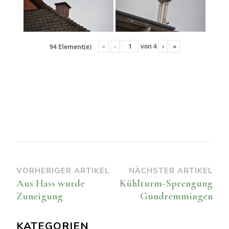
«
‹
von
4
›
»
94 Element(e)
Beitragsnavigation
VORHERIGER ARTIKEL
NÄCHSTER ARTIKEL
Aus Hass wurde
Kühlturm-Sprengung
Zuneigung
Gundremmingen
KATEGORIEN