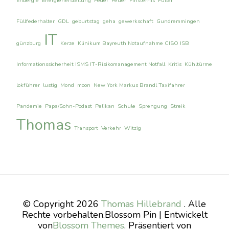
Endergie
Energieherstellung
Feder
Feuer
Finsternis
Füller
Füllfederhalter
GDL
geburtstag
geha
gewerkschaft
Gundremmingen
IT
günzburg
Kerze
Klinikum Bayreuth Notaufnahme CISO ISB
Informationssicherheit ISMS IT-Risikomanagement Notfall
Kritis
Kühltürme
lokführer
lustig
Mond
moon
New York Markus Brandl Taxifahrer
Pandemie
Papa/Sohn-Podast
Pelikan
Schule
Sprengung
Streik
Thomas
Transport
Verkehr
Witzig
© Copyright 2026
Thomas Hillebrand
. Alle
Rechte vorbehalten.
Blossom Pin | Entwickelt
von
Blossom Themes
. Präsentiert von