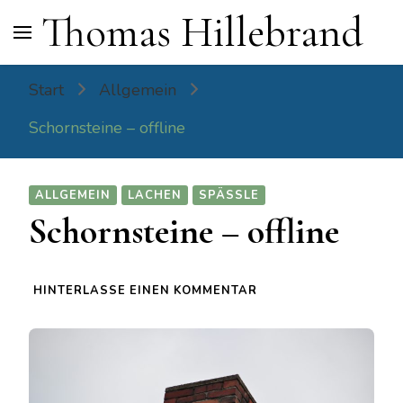
Thomas Hillebrand
Start
Allgemein
Schornsteine – offline
ALLGEMEIN
LACHEN
SPÄSSLE
Schornsteine – offline
ZU
HINTERLASSE EINEN KOMMENTAR
SCHORNSTEINE
–
OFFLINE